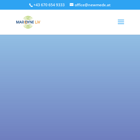
+43 670 654 9333
office@newmedx.at